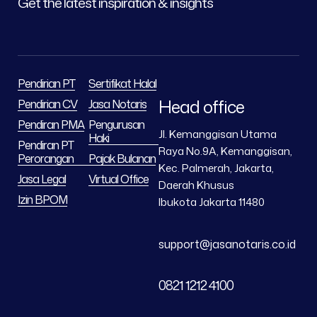
Get the latest inspiration & insights
Pendirian PT
Sertifikat Halal
Head office
Pendirian CV
Jasa Notaris
Pendiran PMA
Pengurusan
Jl. Kemanggisan Utama
Haki
Pendiran PT
Raya No.9A, Kemanggisan,
Perorangan
Pajak Bulanan
Kec. Palmerah, Jakarta,
Jasa Legal
Virtual Office
Daerah Khusus
Izin BPOM
Ibukota Jakarta 11480
support@jasanotaris.co.id
0821 1212 4100