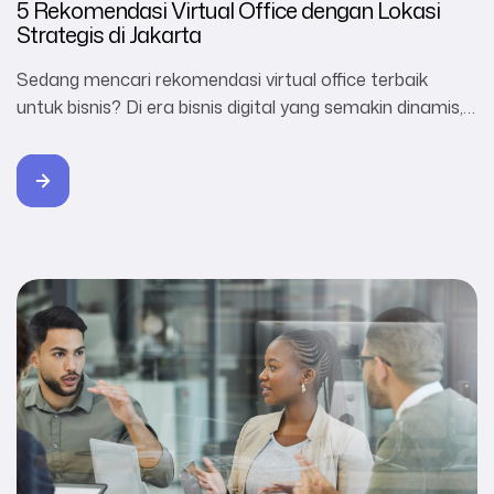
5 Rekomendasi Virtual Office dengan Lokasi
Strategis di Jakarta
Sedang mencari rekomendasi virtual office terbaik
untuk bisnis? Di era bisnis digital yang semakin dinamis,
memiliki alamat kantor yang prestisius tidak selalu harus
menyewa gedung fisik dengan biaya tinggi. Virtual office
hadir sebagai solusi cerdas bagi para pelaku usaha,
startup, hingga profesional yang ingin tampil profesional
namun tetap hemat biaya operasional. Selain
memberikan alamat bisnis […]