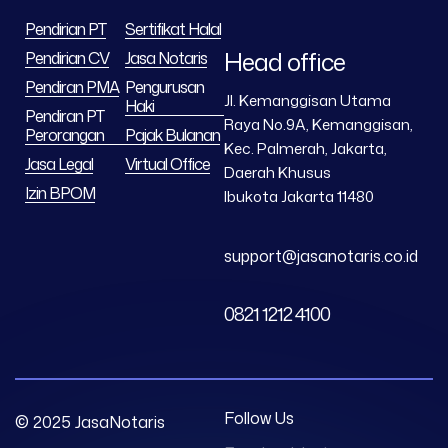
Pendirian PT
Sertifikat Halal
Head office
Pendirian CV
Jasa Notaris
Pendiran PMA
Pengurusan
Jl. Kemanggisan Utama
Haki
Pendiran PT
Raya No.9A, Kemanggisan,
Perorangan
Pajak Bulanan
Kec. Palmerah, Jakarta,
Jasa Legal
Virtual Office
Daerah Khusus
Izin BPOM
Ibukota Jakarta 11480
support@jasanotaris.co.id
0821 1212 4100
Follow Us
© 2025 JasaNotaris