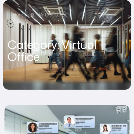
Home
Virtual Office
Category:
Virtual
Office