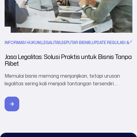
INFORMASI HUKUM
,
LEGALITAS
,
SEPUTAR BISNIS
,
UPDATE REGULASI & PE
Jasa Legalitas: Solusi Praktis untuk Bisnis Tanpa
Ribet
Memulai bisnis memang menjanjikan, tetapi urusan
legalitas sering kali menjadi tantangan tersendiri.
Banyak pengusaha merasa kesulitan dengan prosedur
yang rumit, dokumen yang berlapis, hingga regulasi yang
terus berubah. Inilah mengapa **jasa legalitas** hadir
sebagai solusi praktis untuk membantu Anda mengurus
semua keperluan hukum bisnis dengan lebih mudah.
Kenapa Jasa Legalitas Penting? Legalitas bukan
sekadar formalitas, […]