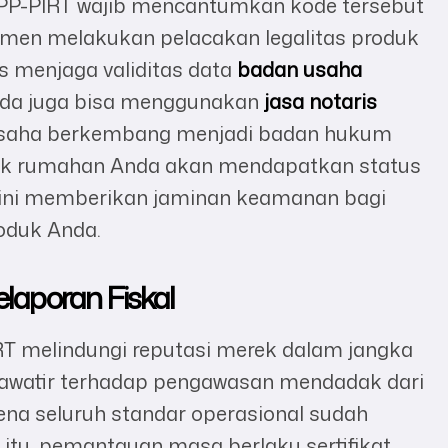
PP-PIRT wajib mencantumkan kode tersebut
men melakukan pelacakan legalitas produk
s menjaga validitas data
badan usaha
Anda juga bisa menggunakan
jasa notaris
 usaha berkembang menjadi badan hukum
oduk rumahan Anda akan mendapatkan status
l ini memberikan jaminan keamanan bagi
oduk Anda.
laporan Fiskal
IRT melindungi reputasi merek dalam jangka
hawatir terhadap pengawasan mendadak dari
rena seluruh standar operasional sudah
 itu, pemantauan masa berlaku sertifikat