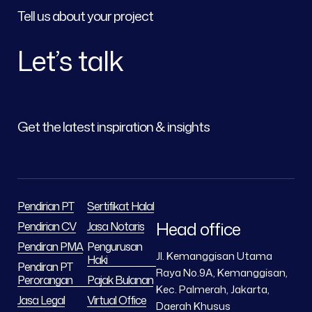
Tell us about your project
Let’s talk
Get the latest inspiration & insights
Pendirian PT
Sertifikat Halal
Head office
Pendirian CV
Jasa Notaris
Pendiran PMA
Pengurusan
Jl. Kemanggisan Utama
Haki
Pendiran PT
Raya No.9A, Kemanggisan,
Perorangan
Pajak Bulanan
Kec. Palmerah, Jakarta,
Jasa Legal
Virtual Office
Daerah Khusus