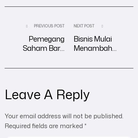
PREVIOUS POST
NEXT POST
Pemegang
Bisnis Mulai
Saham Baru
Menambah
Masuk
Layanan, Jangan
Perusahaan,
Sampai KBLI dan
Apakah Akta PT
Akta Masih
Harus Diubah?
Tertinggal
Leave A Reply
Your email address will not be published.
Required fields are marked
*