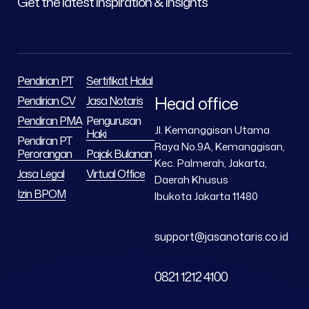
Get the latest inspiration & insights
Pendirian PT
Sertifikat Halal
Head office
Pendirian CV
Jasa Notaris
Pendiran PMA
Pengurusan
Jl. Kemanggisan Utama
Haki
Pendiran PT
Raya No.9A, Kemanggisan,
Perorangan
Pajak Bulanan
Kec. Palmerah, Jakarta,
Jasa Legal
Virtual Office
Daerah Khusus
Izin BPOM
Ibukota Jakarta 11480
support@jasanotaris.co.id
0821 1212 4100