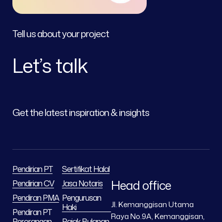
Tell us about your project
Let’s talk
Get the latest inspiration & insights
Pendirian PT
Sertifikat Halal
Head office
Pendirian CV
Jasa Notaris
Pendiran PMA
Pengurusan
Jl. Kemanggisan Utama
Haki
Pendiran PT
Raya No.9A, Kemanggisan,
Perorangan
Pajak Bulanan