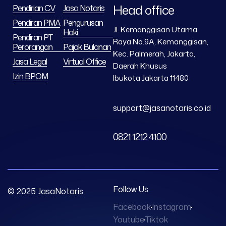
Head office
Pendirian CV
Jasa Notaris
Pendiran PMA
Pengurusan
Jl. Kemanggisan Utama
Haki
Pendiran PT
Raya No.9A, Kemanggisan,
Perorangan
Pajak Bulanan
Kec. Palmerah, Jakarta,
Jasa Legal
Virtual Office
Daerah Khusus
Izin BPOM
Ibukota Jakarta 11480
support@jasanotaris.co.id
0821 1212 4100
Follow Us
© 2025 JasaNotaris
Facebook
Instagram
Youtube
Tiktok