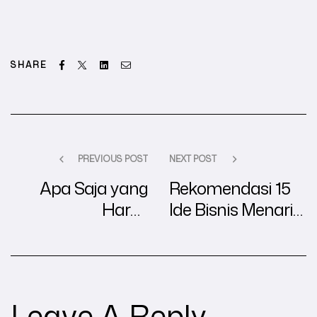
Facebook
Twitter
Linkedin
Email
SHARE
PREVIOUS POST
NEXT POST
Apa Saja yang
Rekomendasi 15
Harus
Ide Bisnis Menarik
Diperhatikan
untuk Ibu Rumah
Untuk
Tangga
Mendapatkan
SIUP?
Leave A Reply